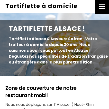
Skip
Tartiflette à domicile
Men
to
content
TARTIFLETTE ALSACE !
Tartiflette Alsace & Saveurs Safran : Votre
traiteur à domicile depuis 30 ans. Nous
cuisinons pour vous partout en Alsace !
Dégustez nos spécialités de tradition française
ou étrangère dans la plus pure tradition.
Zone de couverture de notre
restaurant mobil
Nous nous déplaçons sur l’ Alsace ( Haut-Rhin ,